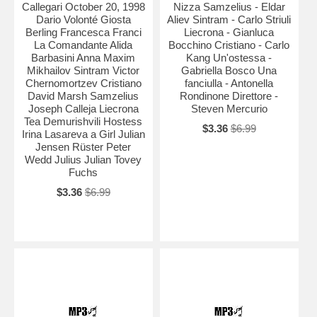
Callegari October 20, 1998
Nizza Samzelius - Eldar
Dario Volonté Giosta
Aliev Sintram - Carlo Striuli
Berling Francesca Franci
Liecrona - Gianluca
La Comandante Alida
Bocchino Cristiano - Carlo
Barbasini Anna Maxim
Kang Un'ostessa -
Mikhailov Sintram Victor
Gabriella Bosco Una
Chernomortzev Cristiano
fanciulla - Antonella
David Marsh Samzelius
Rondinone Direttore -
Joseph Calleja Liecrona
Steven Mercurio
Tea Demurishvili Hostess
$3.36
$6.99
Irina Lasareva a Girl Julian
Jensen Rüster Peter
Wedd Julius Julian Tovey
Fuchs
$3.36
$6.99