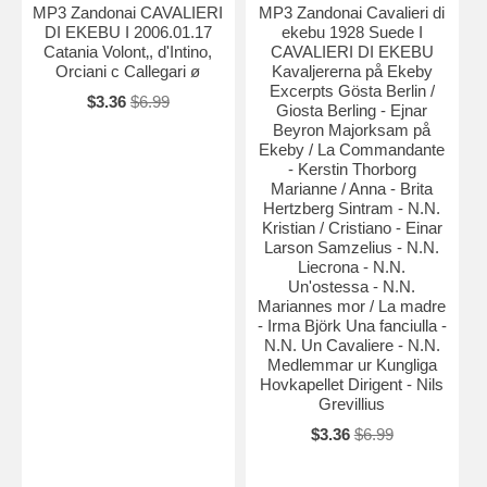
MP3 Zandonai CAVALIERI
MP3 Zandonai Cavalieri di
DI EKEBU I 2006.01.17
ekebu 1928 Suede I
Catania Volont‚, d'Intino,
CAVALIERI DI EKEBU
Orciani c Callegari ø
Kavaljererna på Ekeby
Excerpts Gösta Berlin /
$3.36
$6.99
Giosta Berling - Ejnar
Beyron Majorksam på
Ekeby / La Commandante
- Kerstin Thorborg
Marianne / Anna - Brita
Hertzberg Sintram - N.N.
Kristian / Cristiano - Einar
Larson Samzelius - N.N.
Liecrona - N.N.
Un'ostessa - N.N.
Mariannes mor / La madre
- Irma Björk Una fanciulla -
N.N. Un Cavaliere - N.N.
Medlemmar ur Kungliga
Hovkapellet Dirigent - Nils
Grevillius
$3.36
$6.99