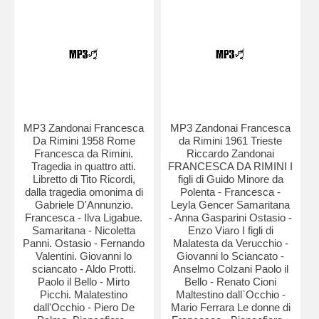
MP3 Zandonai Francesca
MP3 Zandonai Francesca
Da Rimini 1958 Rome
da Rimini 1961 Trieste
Francesca da Rimini.
Riccardo Zandonai
Tragedia in quattro atti.
FRANCESCA DA RIMINI I
Libretto di Tito Ricordi,
figli di Guido Minore da
dalla tragedia omonima di
Polenta - Francesca -
Gabriele D'Annunzio.
Leyla Gencer Samaritana
Francesca - Ilva Ligabue.
- Anna Gasparini Ostasio -
Samaritana - Nicoletta
Enzo Viaro I figli di
Panni. Ostasio - Fernando
Malatesta da Verucchio -
Valentini. Giovanni lo
Giovanni lo Sciancato -
sciancato - Aldo Protti.
Anselmo Colzani Paolo il
Paolo il Bello - Mirto
Bello - Renato Cioni
Picchi. Malatestino
Maltestino dall`Occhio -
dall'Occhio - Piero De
Mario Ferrara Le donne di