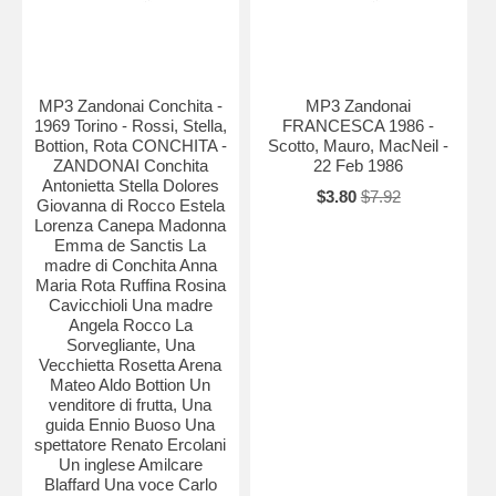
MP3 Zandonai Conchita -
MP3 Zandonai
1969 Torino - Rossi, Stella,
FRANCESCA 1986 -
Bottion, Rota CONCHITA -
Scotto, Mauro, MacNeil -
ZANDONAI Conchita
22 Feb 1986
Antonietta Stella Dolores
$3.80
$7.92
Giovanna di Rocco Estela
Lorenza Canepa Madonna
Emma de Sanctis La
madre di Conchita Anna
Maria Rota Ruffina Rosina
Cavicchioli Una madre
Angela Rocco La
Sorvegliante, Una
Vecchietta Rosetta Arena
Mateo Aldo Bottion Un
venditore di frutta, Una
guida Ennio Buoso Una
spettatore Renato Ercolani
Un inglese Amilcare
Blaffard Una voce Carlo