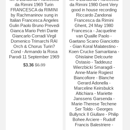
da Rimini 1969 Turin
da Rimini 1980 Gent Very
FRANCESCA da RIMINI
good in house recording
by Rachmaninov sung in
Riccardo Zandonai
Italian Francesca Angeles
Francesca da Rimini
Gulin Paolo Bruno Prevedi
Ghent, 24 May 1980
Gianca Mario Petri Dante
Francesca - Jacqueline
Giancarlo Corradi Virgil
van Quaille Paolo -
Domenico Trimarchi RAI
Gaetano Scano Gianciotto
Orch & Chorus Turin?
- Gian Koral Malatestino -
Cond - Armando la Rosa
Koen Crucke Samaritana -
Parodi 11 September 1969
Ghislaine Delcourte
Ostasio - Taddeusz
$3.36
$6.99
Wierzbicki Smaragdi -
Anne-Marie Rogiest
Biancofiore - Blanche
Gerard Adonella -
Marceline Keirsbulck
Altichiara - Mariette
Janssens Garsenda -
Marie-Therese Techene
Ser Toldo - Georges
Bullynck Il Giullare - Philip
Bohee Arciere - Rudolf
Francis Balestriere -