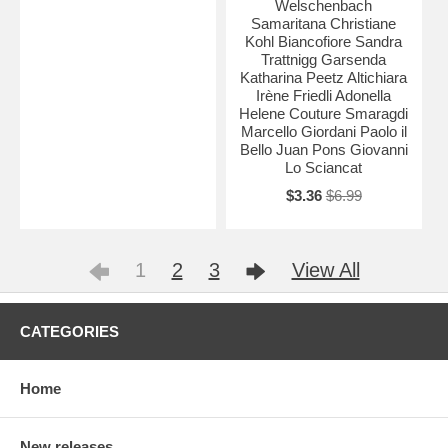
Welschenbach
Samaritana Christiane
Kohl Biancofiore Sandra
Trattnigg Garsenda
Katharina Peetz Altichiara
Irène Friedli Adonella
Helene Couture Smaragdi
Marcello Giordani Paolo il
Bello Juan Pons Giovanni
Lo Sciancat
$3.36
$6.99
1
2
3
View All
CATEGORIES
Home
New releases