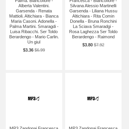
Palma. Biancofiore -
Francesca - Biancofiore -
Alberta Valentini.
Silvana Alessio Martinelli
Garsenda - Renata
Garsenda - Liliana Hussu
Mattioli. Altichiara - Bianca
Altichiara - Rita Comin
Maria Casoni. Adonella -
Donella - Bruna Ronchini
Palma Martini. Smaragdi -
La Sciava Smaradgi -
Luisa Ribacchi. Ser Toldo
Rosa Laghezza Ser Toldo
Berardengo - Mario Carlin.
Berardengo - Raimond
Un giul
$3.80
$7.92
$3.36
$6.99
MP3 Zandonai Francesca
MP3 Zandonai Francesca