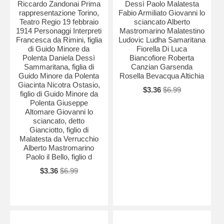
Riccardo Zandonai Prima
Dessì Paolo Malatesta
rappresentazione Torino,
Fabio Armiliato Giovanni lo
Teatro Regio 19 febbraio
sciancato Alberto
1914 Personaggi Interpreti
Mastromarino Malatestino
Francesca da Rimini, figlia
Ludovic Ludha Samaritana
di Guido Minore da
Fiorella Di Luca
Polenta Daniela Dessì
Biancofiore Roberta
Sammaritana, figlia di
Canzian Garsenda
Guido Minore da Polenta
Rosella Bevacqua Altichia
Giacinta Nicotra Ostasio,
$3.36
$6.99
figlio di Guido Minore da
Polenta Giuseppe
Altomare Giovanni lo
sciancato, detto
Gianciotto, figlio di
Malatesta da Verrucchio
Alberto Mastromarino
Paolo il Bello, figlio d
$3.36
$6.99