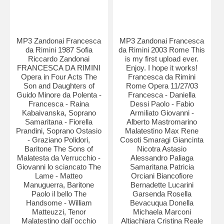
MP3 Zandonai Francesca
MP3 Zandonai Francesca
da Rimini 1987 Sofia
da Rimini 2003 Rome This
Riccardo Zandonai
is my first upload ever.
FRANCESCA DA RIMINI
Enjoy. I hope it works!
Opera in Four Acts The
Francesca da Rimini
Son and Daughters of
Rome Opera 11/27/03
Guido Minore da Polenta -
Francesca - Daniella
Francesca - Raina
Dessi Paolo - Fabio
Kabaivanska, Soprano
Armiliato Giovanni -
Samaritana - Fiorella
Alberto Mastromarino
Prandini, Soprano Ostasio
Malatestino Max Rene
- Graziano Polidori,
Cosoti Smaragi Giancinta
Baritone The Sons of
Nicotra Astasio
Malatesta da Verrucchio -
Alessandro Paliaga
Giovanni lo sciancato The
Samaritana Patricia
Lame - Matteo
Orciani Biancofiore
Manuguerra, Baritone
Bernadette Lucarini
Paolo il bello The
Garsenda Rosella
Handsome - William
Bevacuqua Donella
Matteuzzi, Tenor
Michaela Marconi
Malatestino dall´occhio
Altiachiara Cristina Reale