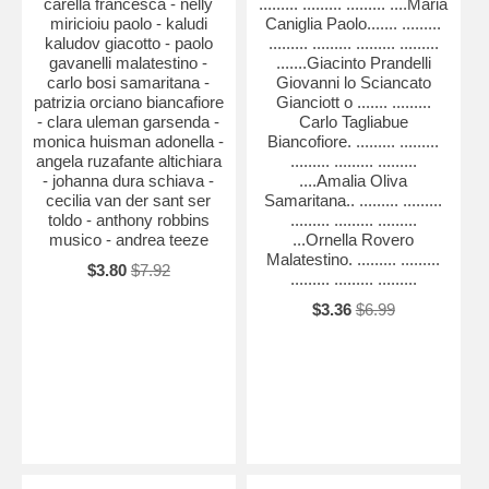
carella francesca - nelly
......... ......... ......... ....Maria
miricioiu paolo - kaludi
Caniglia Paolo....... .........
kaludov giacotto - paolo
......... ......... ......... .........
gavanelli malatestino -
.......Giacinto Prandelli
carlo bosi samaritana -
Giovanni lo Sciancato
patrizia orciano biancafiore
Gianciott o ....... .........
- clara uleman garsenda -
Carlo Tagliabue
monica huisman adonella -
Biancofiore. ......... .........
angela ruzafante altichiara
......... ......... .........
- johanna dura schiava -
....Amalia Oliva
cecilia van der sant ser
Samaritana.. ......... .........
toldo - anthony robbins
......... ......... .........
musico - andrea teeze
...Ornella Rovero
Malatestino. ......... .........
$3.80
$7.92
......... ......... .........
$3.36
$6.99