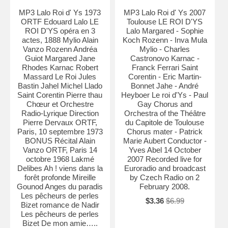
MP3 Lalo Roi d' Ys 1973
MP3 Lalo Roi d' Ys 2007
ORTF Edouard Lalo LE
Toulouse LE ROI D'YS
ROI D'YS opéra en 3
Lalo Margared - Sophie
actes, 1888 Mylio Alain
Koch Rozenn - Inva Mula
Vanzo Rozenn Andréa
Mylio - Charles
Guiot Margared Jane
Castronovo Karnac -
Rhodes Karnac Robert
Franck Ferrari Saint
Massard Le Roi Jules
Corentin - Eric Martin-
Bastin Jahel Michel Llado
Bonnet Jahe - André
Saint Corentin Pierre thau
Heyboer Le roi d'Ys - Paul
Chœur et Orchestre
Gay Chorus and
Radio-Lyrique Direction
Orchestra of the Théâtre
Pierre Dervaux ORTF,
du Capitole de Toulouse
Paris, 10 septembre 1973
Chorus mater - Patrick
BONUS Récital Alain
Marie Aubert Conductor -
Vanzo ORTF, Paris 14
Yves Abel 14 October
octobre 1968 Lakmé
2007 Recorded live for
Delibes Ah ! viens dans la
Euroradio and broadcast
forêt profonde Mireille
by Czech Radio on 2
Gounod Anges du paradis
February 2008.
Les pêcheurs de perles
$3.36
$6.99
Bizet romance de Nadir
Les pêcheurs de perles
Bizet De mon amie…..