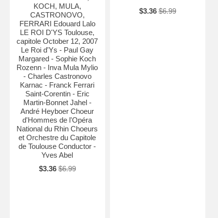
KOCH, MULA,
$3.36
$6.99
CASTRONOVO,
FERRARI Edouard Lalo
LE ROI D'YS Toulouse,
capitole October 12, 2007
Le Roi d'Ys - Paul Gay
Margared - Sophie Koch
Rozenn - Inva Mula Mylio
- Charles Castronovo
Karnac - Franck Ferrari
Saint-Corentin - Eric
Martin-Bonnet Jahel -
André Heyboer Choeur
d'Hommes de l'Opéra
National du Rhin Choeurs
et Orchestre du Capitole
de Toulouse Conductor -
Yves Abel
$3.36
$6.99