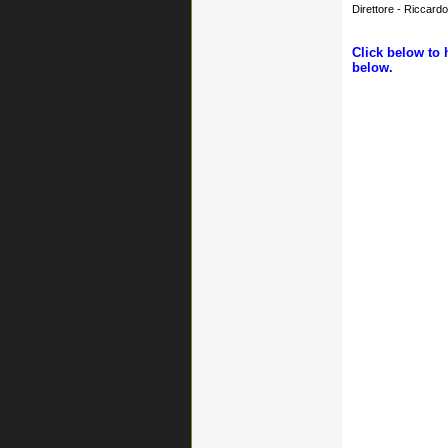
Direttore - Riccar
Click below to 
below.