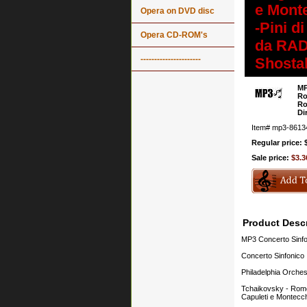
e Monte
Opera on DVD disc
-Pini d
Opera CD-ROM's
da RAD
----------------------
Shosta
MP
Ro
Ro
Di
Item#
mp3-8613
Regular price: 
Sale price:
$3.3
Product Descr
MP3 Concerto Sinfo
Concerto Sinfonico
Philadelphia Orches
Tchaikovsky - Romeo 
Capuleti e Montecch