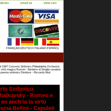
olicies
email us
view cart
FRANÇAIS
DEUTSCH
ITALIANO
ESPAÑOL
i 1987 Concerto Sinfonico Philadelphia Orchestra
irtù magica Rossini - Barbiere di Siviglia cavatina
a poema sinfonico Direttore - Riccardo Muti
rto Sinfonico
chaikovsky - Romeo e
so anch'io la virtù
sina Bellini - Capuleti