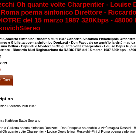
cchi Oh quante volte Charpentier - Louise D
i Roma poema sinfonico Direttore - Riccardo
IOTRE del 15 marzo 1987 320Kbps - 48000 
kovichStereo
3 Concerto Sinfonico Riccardo Muti 1987 Concerto Sinfonico Philadelphia Orchestra
meo e Giulietta poema sinfonico Donizetti - Don Pasquale so anch'io la virtù magica Ro
sina Bellini - Capuleti e Montecchi Oh quante volte Charpentier - Louise Depis le jo
rettore - Riccardo Muti Registrazione da RADIOTRE del 15 marzo 1987 320Kbps - 480
4
$6.99
6
iption
nico Riccardo Muti 1987
tra Kathleen Battle Soprano
e Giulietta poema sinfonico Donizetti - Don Pasquale so anch'io la virtù magica Rossini - Barb
i Oh quante volte Charpentier - Louise Depis le jour Respighi -Pini di Roma poema sinfonico