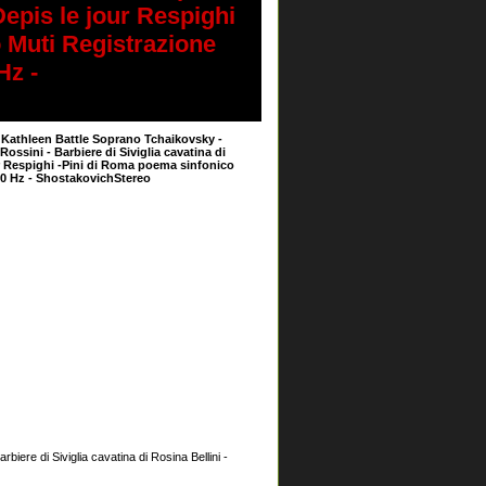
epis le jour Respighi
 Muti Registrazione
Hz -
 Kathleen Battle Soprano Tchaikovsky -
ssini - Barbiere di Siviglia cavatina di
ur Respighi -Pini di Roma poema sinfonico
00 Hz - ShostakovichStereo
iere di Siviglia cavatina di Rosina Bellini -