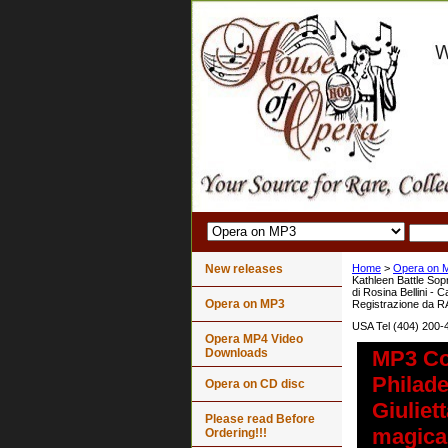
New releases
Home
>
Opera on 
Kathleen Battle Sop
di Rosina Bellini - 
Opera on MP3
Registrazione da 
USA Tel (404) 200-
Opera MP4 Video
Downloads
MP3 Co
Philade
Opera on CD disc
Giuliet
Please read Before
magica 
Ordering!!!