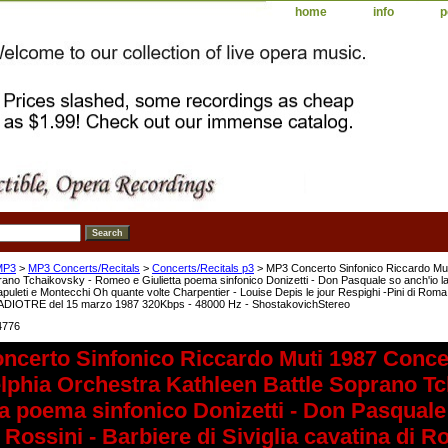
home
info
p
MP3
>
MP3 Concerts/Recitals
>
Concerts/Recitals p3
> MP3 Concerto Sinfonico Riccardo Mut
rano Tchaikovsky - Romeo e Giulietta poema sinfonico Donizetti - Don Pasquale so anch'io la v
Capuleti e Montecchi Oh quante volte Charpentier - Louise Depis le jour Respighi -Pini di Rom
RADIOTRE del 15 marzo 1987 320Kbps - 48000 Hz - ShostakovichStereo
4776
ncerto Sinfonico Riccardo Muti 1987 Conce
lphia Orchestra Kathleen Battle Soprano T
ta poema sinfonico Donizetti - Don Pasquale 
Rossini - Barbiere di Siviglia cavatina di Ro