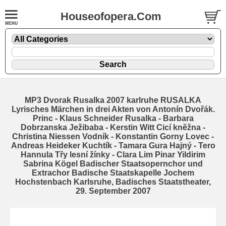
Houseofopera.Com
MP3 Dvorak Rusalka 2007 karlruhe RUSALKA
Lyrisches Märchen in drei Akten von Antonín Dvořák.
Princ - Klaus Schneider Rusalka - Barbara
Dobrzanska Ježibaba - Kerstin Witt Cicí knĕžna -
Christina Niessen Vodník - Konstantin Gorny Lovec -
Andreas Heideker Kuchtík - Tamara Gura Hajný - Tero
Hannula Třy lesní žínky - Clara Lim Pinar Yildirim
Sabrina Kögel Badischer Staatsopernchor und
Extrachor Badische Staatskapelle Jochem
Hochstenbach Karlsruhe, Badisches Staatstheater,
29. September 2007