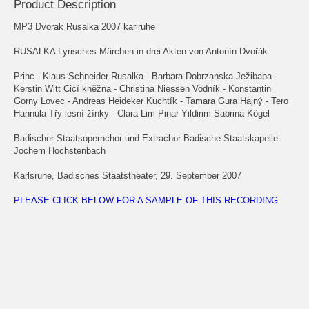
Product Description
MP3 Dvorak Rusalka 2007 karlruhe
RUSALKA Lyrisches Märchen in drei Akten von Antonín Dvořák.
Princ - Klaus Schneider Rusalka - Barbara Dobrzanska Ježibaba -
Kerstin Witt Cicí knĕžna - Christina Niessen Vodník - Konstantin
Gorny Lovec - Andreas Heideker Kuchtík - Tamara Gura Hajný - Tero
Hannula Třy lesní žínky - Clara Lim Pinar Yildirim Sabrina Kögel
Badischer Staatsopernchor und Extrachor Badische Staatskapelle
Jochem Hochstenbach
Karlsruhe, Badisches Staatstheater, 29. September 2007
PLEASE CLICK BELOW FOR A SAMPLE OF THIS RECORDING