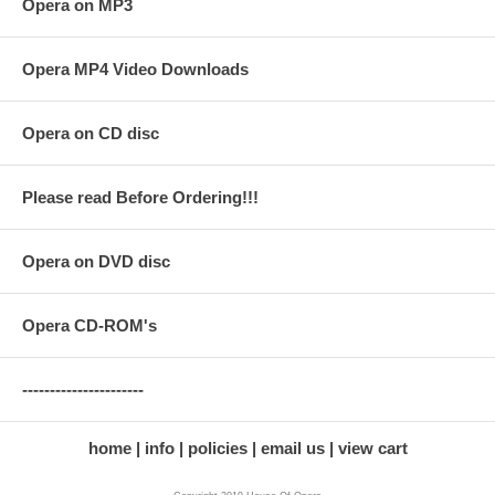
Opera on MP3
Cecilia Bartoli & Friends_2019-02-26_arte_DE_1280x720_2200.mp4 -
992.00 Mo -
Opera MP4 Video Downloads
Click below for a preview.
Opera on CD disc
Please read Before Ordering!!!
Opera on DVD disc
Opera CD-ROM's
----------------------
home
info
policies
email us
view cart