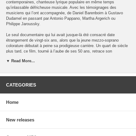
contemporaines, chanteuse lyrique populaire en même temps
qu’inlassable défricheuse musicale. Avec les témoignages des
musiciens qui l’ont accompagnée, de Daniel Barenboim à Gustavo
Dudamel en passant par Antonio Pappano, Martha Argerich ou
Philippe Jaroussky.
Le seul documentaire qui lui avait jusque-là été consacré date
étrangement de vingt-six ans, alors que la jeune mezzo-soprano
colorature débutait à peine sa prodigieuse carrière. Un quart de siècle
plus tard, ce film, tourné à l’aube de ses 50 ans, retrace son
extraordinaire parcours. Le réalisateur Fabio De Luca a suivi
▼ Read More...
l’incandescente cantatrice italienne, née à Rome en 1966, dans tous
les théâtres d’Europe où elle se produisait, sur scène comme en
coulisses. Dans ce portrait intime, l’artiste, interprète majeure de
Rossini, Vivaldi et Mozart, ses compositeurs fétiches, mais aussi
inlassable exploratrice musicale, se livre en évoquant les étapes et
CATEGORIES
les rencontres qui ont marqué sa vie. Un hommage à l’une des plus
grandes divas actuelles, nourri aussi des témoignages des musiciens
qui l’ont accompagnée, de Daniel Barenboim à Gustavo Dudamel en
Home
passant par Antonio Pappano, Martha Argerich ou Philippe Jaroussky.
Réalisation : Fabio De Luca Avec : Cecilia Bartoli (mezzo-soprano)
New releases
Pays : France Suisse Année : 2018
There are the 2 versions available, in German and French: