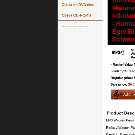
Amforta
Opera on DVD disc
Mazura 
Nikolau
Opera CD-ROM's
- Hanna
----------------------
Egel B
Schwar
MP
Wo
Ri
- 
- Rachel Yakar
Item#
mp3-1382
Regular price: 
Sale price:
$6.0
Product Descr
MP3 Wagner Parsifa
Richard Wagner Par
Parsifal - René Kol