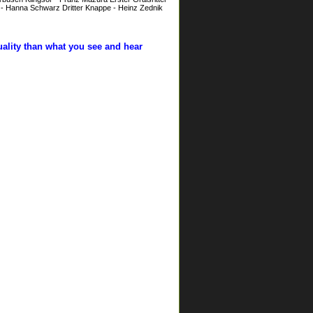
pe - Hanna Schwarz Dritter Knappe - Heinz Zednik
uality than what you see and hear