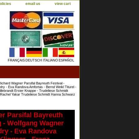
olicies
email us
view cart
FRANÇAIS
DEUTSCH
ITALIANO
ESPAÑOL
chard Wagner Parsifal Bayreuth Festival -
ry - Eva Randova Amfortas - Bernd Weikl Titurel -
Hillebrandt Erster Knappe - Trudeliese Schmidt
- Rachel Yakar Trudeliese Schmidt Hanna Schwarz
r Parsifal Bayreuth
ng - Wolfgang Wagner
dry - Eva Randova