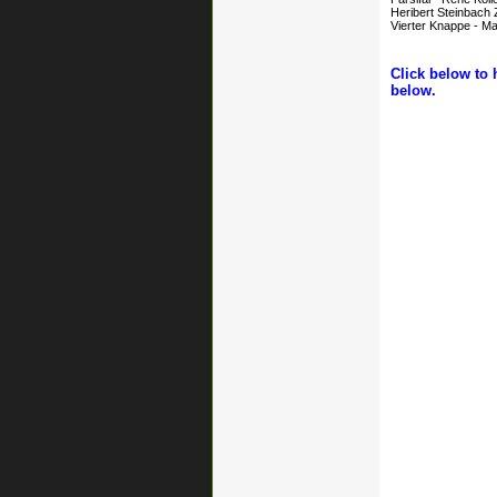
Heribert Steinbach 
Vierter Knappe - M
Click below to 
below.