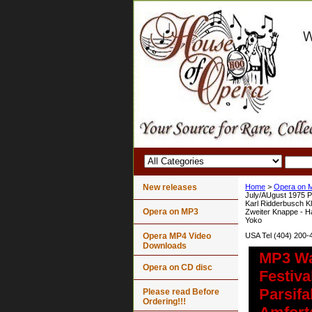
New releases
Home
>
Opera on 
July/AUgust 1975 P
Karl Ridderbusch Kl
Opera on MP3
Zweiter Knappe - H
Yoko
Opera MP4 Video
USA Tel (404) 200-
Downloads
MP3 Wa
Opera on CD disc
Festiva
Parsif
Please read Before
Ordering!!!