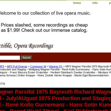
home
info
p
MP3
>
MP3 Full Operas
>
Composer W
>
Wagner P1
> MP3 Wagner Parsifal 1975 Bayreuth Ri
roduction and Staging - Wolfgang Wagner Parsifal - René Kollo Gurnemanz - Hans Sotin Kund
ingsor - Franz Mazura Erster Gralsritter - Heribert Steinbach Zweiter Gralsritter - Nikolaus 
anna Schwarz Dritter Knappe - Heinz Zednik Vierter Knappe - Martin Egel Blumenmädchen 
4776
gner Parsifal 1975 Bayreuth Richard Wagne
l - July/AUgust 1975 Production and Stagi
al - René Kollo Gurnemanz - Hans Sotin Kun