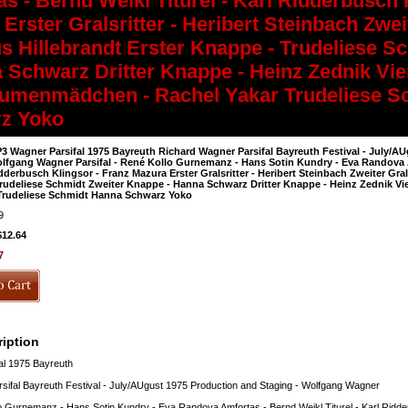
s - Bernd Weikl Titurel - Karl Ridderbusch 
Erster Gralsritter - Heribert Steinbach Zweit
s Hillebrandt Erster Knappe - Trudeliese 
 Schwarz Dritter Knappe - Heinz Zednik Vie
lumenmädchen - Rachel Yakar Trudeliese S
z Yoko
3 Wagner Parsifal 1975 Bayreuth Richard Wagner Parsifal Bayreuth Festival - July/A
lfgang Wagner Parsifal - René Kollo Gurnemanz - Hans Sotin Kundry - Eva Randova Am
dderbusch Klingsor - Franz Mazura Erster Gralsritter - Heribert Steinbach Zweiter Gral
Trudeliese Schmidt Zweiter Knappe - Hanna Schwarz Dritter Knappe - Heinz Zednik V
 Trudeliese Schmidt Hanna Schwarz Yoko
9
$12.64
7
iption
l 1975 Bayreuth
sifal Bayreuth Festival - July/AUgust 1975 Production and Staging - Wolfgang Wagner
lo Gurnemanz - Hans Sotin Kundry - Eva Randova Amfortas - Bernd Weikl Titurel - Karl Ridder