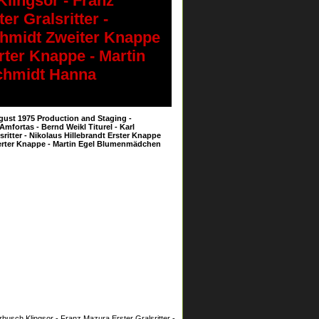
Klingsor - Franz
er Gralsritter -
Schmidt Zweiter Knappe
rter Knappe - Martin
chmidt Hanna
Ugust 1975 Production and Staging -
fortas - Bernd Weikl Titurel - Karl
sritter - Nikolaus Hillebrandt Erster Knappe
ierter Knappe - Martin Egel Blumenmädchen
busch Klingsor - Franz Mazura Erster Gralsritter -