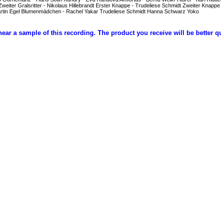
Zweiter Gralsritter - Nikolaus Hillebrandt Erster Knappe - Trudeliese Schmidt Zweiter Knap
artin Egel Blumenmädchen - Rachel Yakar Trudeliese Schmidt Hanna Schwarz Yoko
hear a sample of this recording. The product you receive will be better q